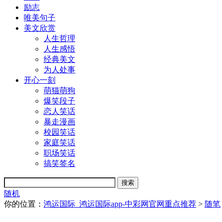
励志
唯美句子
美文欣赏
人生哲理
人生感悟
经典美文
为人处事
开心一刻
萌猫萌狗
爆笑段子
恋人笑话
暴走漫画
校园笑话
家庭笑话
职场笑话
搞笑签名
随机
你的位置：
鸿运国际_鸿运国际app-中彩网官网重点推荐
>
随笔