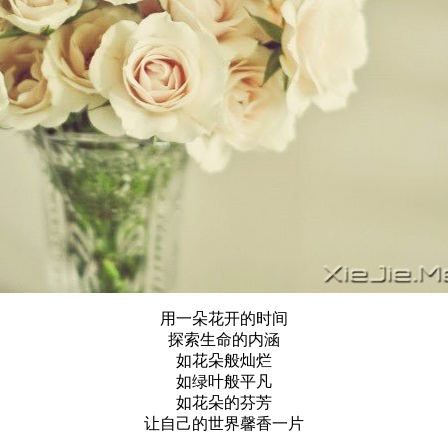
用一朵花开的时间
探索生命的内涵
如花朵般灿烂
如绿叶般平凡
如花朵的芬芳
让自己的世界馨香一片