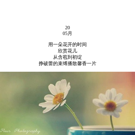
20
05月
用一朵花开的时间
欣赏花儿
从含苞到初绽
挣破蕾的束缚播散馨香一片