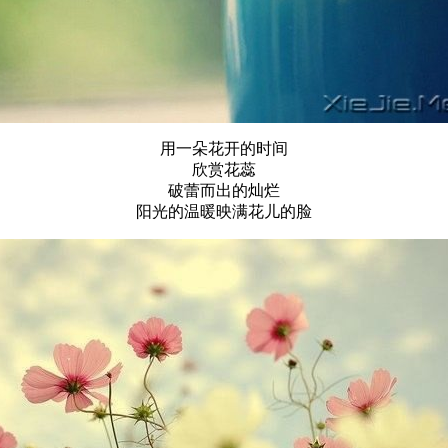
用一朵花开的时间
欣赏花蕊
破蕾而出的灿烂
阳光的温暖映满花儿的脸