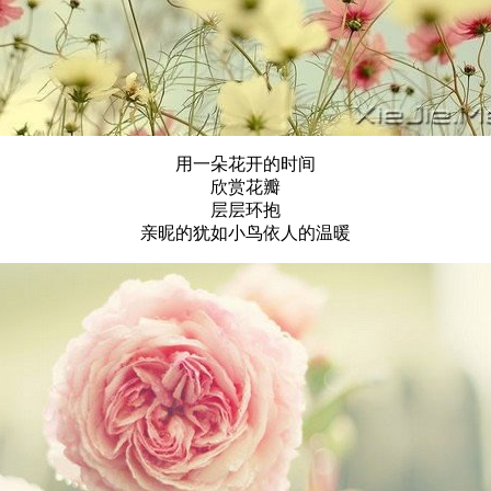
用一朵花开的时间
欣赏花瓣
层层环抱
亲昵的犹如小鸟依人的温暖