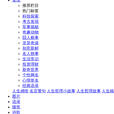
发现
推荐栏目
热门标签
科技探索
考古发现
军事揭秘
奇趣动物
囧人糗事
灵异奇谈
创意新鲜
名人轶事
生活常识
投资理财
新奇世界
个性网名
心情签名
经典语录
人生感悟
名言警句
人生哲理小故事
人生哲理故事
人生格
图片
语录
随笔
诗歌